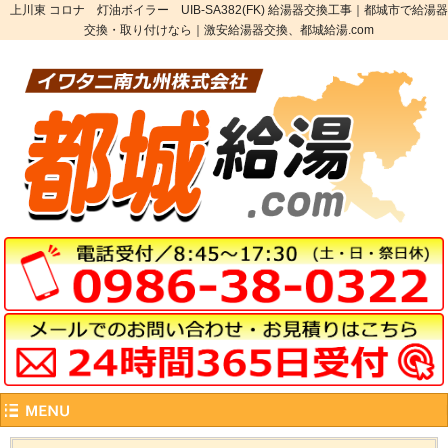
上川東 コロナ 灯油ボイラー UIB-SA382(FK) 給湯器交換工事｜都城市で給湯器
交換・取り付けなら｜激安給湯器交換、都城給湯.com