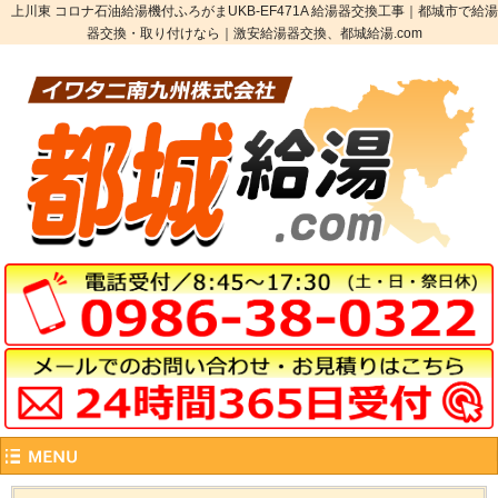
上川東 コロナ石油給湯機付ふろがまUKB-EF471A 給湯器交換工事｜都城市で給湯
器交換・取り付けなら｜激安給湯器交換、都城給湯.com