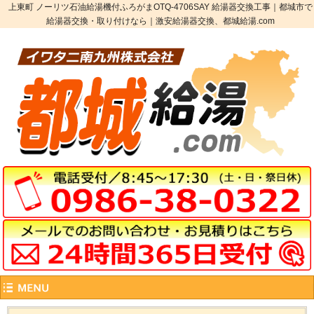
上東町 ノーリツ石油給湯機付ふろがまOTQ-4706SAY 給湯器交換工事｜都城市で
給湯器交換・取り付けなら｜激安給湯器交換、都城給湯.com