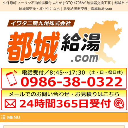
久保原町 ノーリツ石油給湯機付ふろがまOTQ-4706AY 給湯器交換工事｜都城市で
給湯器交換・取り付けなら｜激安給湯器交換、都城給湯.com