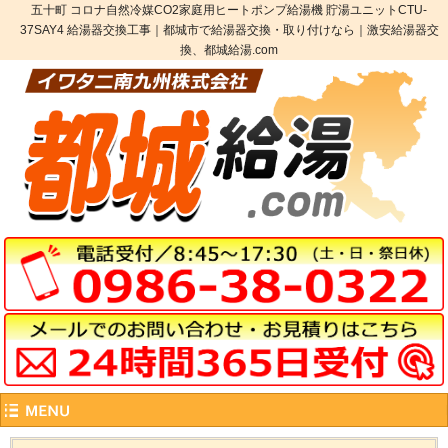
五十町 コロナ自然冷媒CO2家庭用ヒートポンプ給湯機 貯湯ユニットCTU-
37SAY4 給湯器交換工事｜都城市で給湯器交換・取り付けなら｜激安給湯器交
換、都城給湯.com