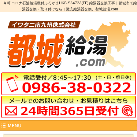
今町 コロナ石油給湯機付ふろがまUKB-SA472A(FF) 給湯器交換工事｜都城市で給
湯器交換・取り付けなら｜激安給湯器交換、都城給湯.com