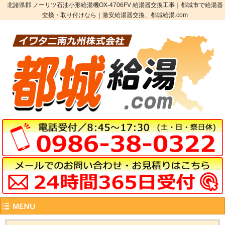
北諸県郡 ノーリツ石油小形給湯機OX-4706FV 給湯器交換工事｜都城市で給湯器
交換・取り付けなら｜激安給湯器交換、都城給湯.com