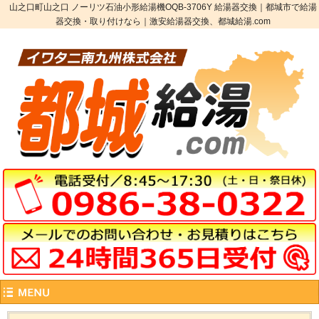
山之口町山之口 ノーリツ石油小形給湯機OQB-3706Y 給湯器交換｜都城市で給湯
器交換・取り付けなら｜激安給湯器交換、都城給湯.com