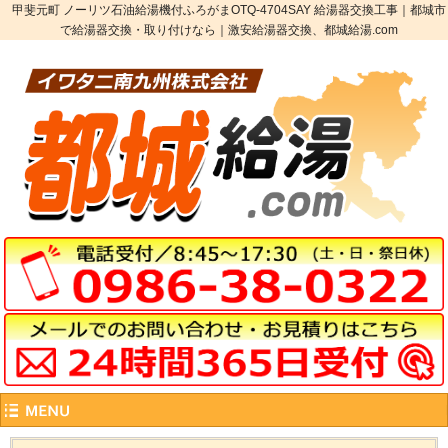
甲斐元町 ノーリツ石油給湯機付ふろがまOTQ-4704SAY 給湯器交換工事｜都城市
で給湯器交換・取り付けなら｜激安給湯器交換、都城給湯.com