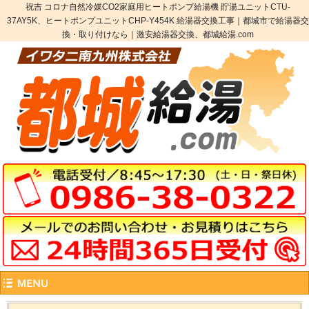
祝吉 コロナ自然冷媒CO2家庭用ヒートポンプ給湯機 貯湯ユニットCTU-
37AY5K、ヒートポンプユニットCHP-Y454K 給湯器交換工事｜都城市で給湯器交
換・取り付けなら｜激安給湯器交換、都城給湯.com