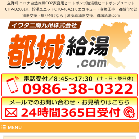
立野町 コロナ自然冷媒CO2家庭用ヒートポンプ給湯機ヒートポンプユニット
CHP-DZ601K、貯湯ユニットCTU-46AZ1K エコキュート交換工事｜都城市で給
湯器交換・取り付けなら｜激安給湯器交換、都城給湯.com