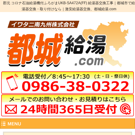
郡元 コロナ石油給湯機付ふろがまUKB-SA472A(FF) 給湯器交換工事｜都城市で給
湯器交換・取り付けなら｜激安給湯器交換、都城給湯.com