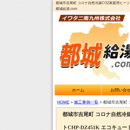
都城市吉尾町 コロナ自然冷媒CO2家庭用ヒート
都城給湯.com
ホーム
お問い合
HOME
>
施工事例一覧
>
都城市吉尾町 
都城市吉尾町 コロナ自然冷
トCHP-DZ451K エコキュ