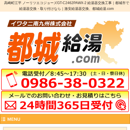
高崎町江平 ノーリツエコジョーズGT-C2462PAWX-2 給湯器交換工事｜都城市で
給湯器交換・取り付けなら｜激安給湯器交換、都城給湯.com